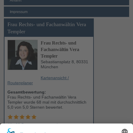
Anfahrt
Impressum
Frau Rechts- und Fachanwältin Vera
Templer
Frau Rechts- und
Fachanwältin Vera
Templer
Sebastiansplatz 8, 80331
München
Kartenansicht /
Routenplaner
Gesamtbewertung:
Frau Rechts- und Fachanwältin Vera
Templer wurde 68 mal mit durchschnittlich
5,0 von 5,0 Sternen bewertet.
Alle 68 Bewertungen anzeigen